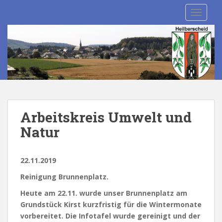
S
TOGGLE
k
i
p
t
o
m
a
i
n
Arbeitskreis Umwelt und
c
Natur
o
n
t
22.11.2019
e
n
Reinigung Brunnenplatz.
t
Heute am 22.11. wurde unser Brunnenplatz am
Grundstück Kirst kurzfristig für die Wintermonate
vorbereitet. Die Infotafel wurde gereinigt und der