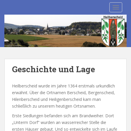
S
TOGGLE
k
i
p
t
o
m
a
i
n
Geschichte und Lage
c
o
n
Heilberscheid wurde im Jahre 1364 erstmals urkundlich
t
erwähnt. Über die Ortnamen Berscheid, Bergenscheid,
e
Hilenberscheid und Heiligenberscheid kam man
n
schließlich zu unserem heutigen Ortsnamen.
t
Erste Siedlungen befanden sich am Brandweiher. Dort
„Unterm Dorf“ wurden an wasserreicher Stelle die
ersten Häuser gebaut. Und so entwickelte sich im Laufe