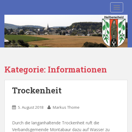
S
TOGGLE
k
i
p
t
o
m
a
i
n
Kategorie:
Informationen
c
o
n
Trockenheit
t
e
n
5. August 2018
Markus Thome
t
Durch die langanhaltende Trockenheit ruft die
Verbandsgemeinde Montabaur dazu auf Wasser zu