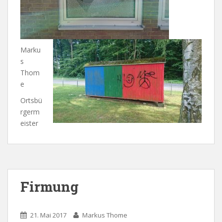
Marku
s
Thom
e
Ortsbü
rgerm
eister
Firmung
21. Mai 2017
Markus Thome