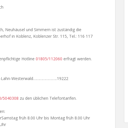
ch
h, Neuhäusel und Simmern ist zuständig die
rhof in Koblenz, Koblenzer Str. 115, Tel.: 116 117
enpflichtige Hotline
01805/112060
erfragt werden.
ein-Lahn-Westerwald…………………..19222
0/5040308
zu den üblichen Telefontarifen.
en:
rSamstag früh 8.00 Uhr bis Montag früh 8.00 Uhr
 Uhr