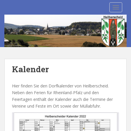
S
TOGGLE
k
i
p
t
o
m
a
i
n
Kalender
c
o
n
Hier finden Sie den Dorfkalender von Heilberscheid.
t
Neben den Ferien für Rheinland-Pfalz und den
e
Feiertagen enthält der Kalender auch die Termine der
n
Vereine und Feste im Ort sowie der Müllabfuhr.
t