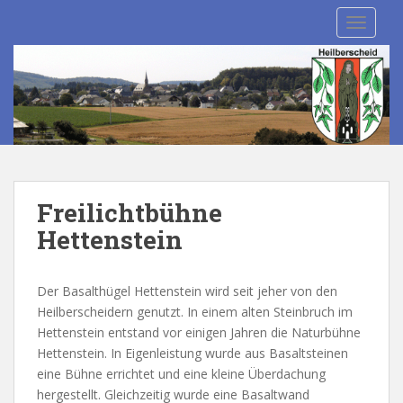
S
TOGGLE
k
i
p
t
o
m
a
i
n
Freilichtbühne
c
Hettenstein
o
n
t
Der Basalthügel Hettenstein wird seit jeher von den
e
Heilberscheidern genutzt. In einem alten Steinbruch im
n
Hettenstein entstand vor einigen Jahren die Naturbühne
t
Hettenstein. In Eigenleistung wurde aus Basaltsteinen
eine Bühne errichtet und eine kleine Überdachung
hergestellt. Gleichzeitig wurde eine Basaltwand