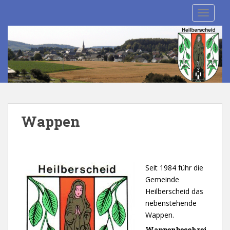
S
TOGGLE
k
i
p
t
o
m
a
i
n
Wappen
c
o
n
t
Seit 1984
führ die
e
Gemeinde
n
Heilberscheid das
t
nebenstehende
Wappen.
Wappenbeschrei