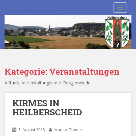
S
TOGGLE
k
i
p
t
o
m
a
i
n
Kategorie:
Veranstaltungen
c
o
AKtuelle Veranstaltungen der Ortsgemeinde
n
t
KIRMES IN
e
n
HEILBERSCHEID
t
5. August 2018
Markus Thome