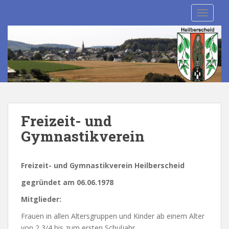
S
TOGGLE
k
i
p
t
o
m
a
i
n
Freizeit- und
c
Gymnastikverein
o
n
t
Freizeit- und Gymnastikverein Heilberscheid
e
n
gegründet am 06.06.1978
t
Mitglieder:
Frauen in allen Altersgruppen und Kinder ab einem Alter
von 2 3/4 bis zum ersten Schuljahr