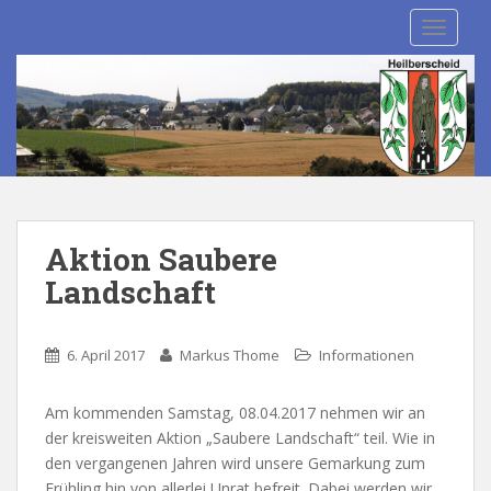
S
TOGGLE
k
i
p
t
o
m
a
i
n
Aktion Saubere
c
Landschaft
o
n
t
6. April 2017
Markus Thome
Informationen
e
n
Am kommenden Samstag, 08.04.2017 nehmen wir an
t
der kreisweiten Aktion „Saubere Landschaft“ teil. Wie in
den vergangenen Jahren wird unsere Gemarkung zum
Frühling hin von allerlei Unrat befreit. Dabei werden wir