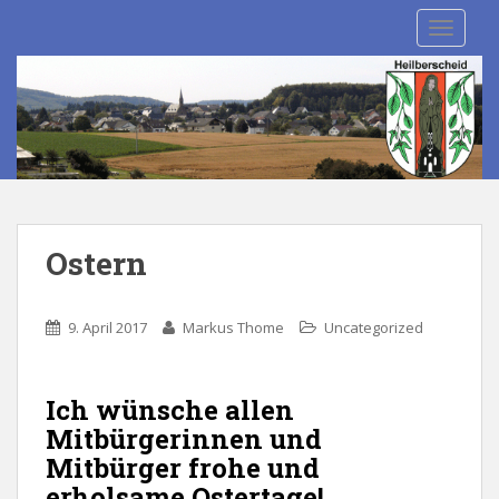
S
TOGGLE
k
i
p
t
o
m
a
i
n
Ostern
c
o
n
9. April 2017
Markus Thome
Uncategorized
t
e
n
Ich wünsche allen
t
Mitbürgerinnen und
Mitbürger frohe und
erholsame Ostertage!