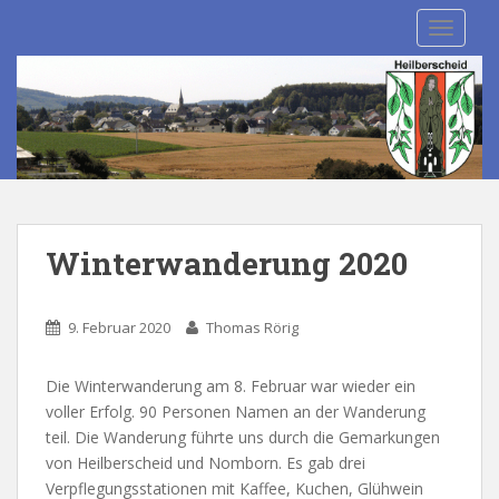
S
TOGGLE
k
i
p
t
o
m
a
i
n
Winterwanderung 2020
c
o
n
9. Februar 2020
Thomas Rörig
t
e
Die Winterwanderung am 8. Februar war wieder ein
n
voller Erfolg. 90 Personen Namen an der Wanderung
t
teil. Die Wanderung führte uns durch die Gemarkungen
von Heilberscheid und Nomborn. Es gab drei
Verpflegungsstationen mit Kaffee, Kuchen, Glühwein