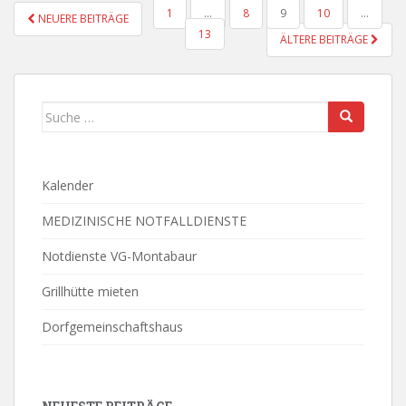
BEITRAGSNAVIGATION
1
…
8
9
10
…
NEUERE BEITRÄGE
13
ÄLTERE BEITRÄGE
Suche
nach:
Kalender
MEDIZINISCHE NOTFALLDIENSTE
Notdienste VG-Montabaur
Grillhütte mieten
Dorfgemeinschaftshaus