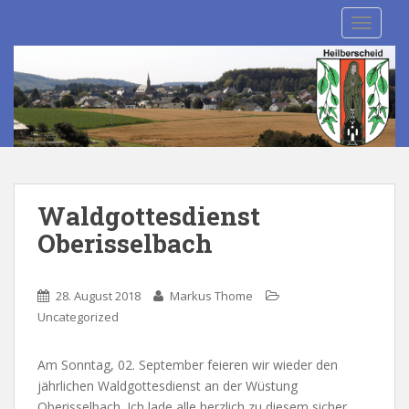
S
TOGGLE
k
i
p
t
o
m
a
i
n
Waldgottesdienst
c
Oberisselbach
o
n
t
28. August 2018
Markus Thome
e
Uncategorized
n
t
Am Sonntag, 02. September feieren wir wieder den
jährlichen Waldgottesdienst an der Wüstung
Oberisselbach. Ich lade alle herzlich zu diesem sicher