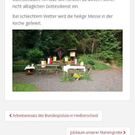
nicht alltäglichen Gottesdienst ein.
Bei schlechtem Wetter wird die heilige Messe in der
Kirche gefeiert.
Beitragsnavigation
Arbeitseinsatz der Bundespolizei in Heilberscheid
Jubiläum unserer Mariengrotte