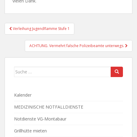
vielen Dank.
Beitragsnavigation
Verleihung Jugendflamme Stufe 1
ACHTUNG. Vermehrt falsche Polizeibeamte unterwegs.
Suche
nach:
Kalender
MEDIZINISCHE NOTFALLDIENSTE
Notdienste VG-Montabaur
Grillhütte mieten