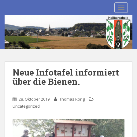
S
TOGGLE
k
i
p
t
o
m
a
i
n
Neue Infotafel informiert
c
über die Bienen.
o
n
t
28. Oktober 2019
Thomas Rörig
e
Uncategorized
n
t