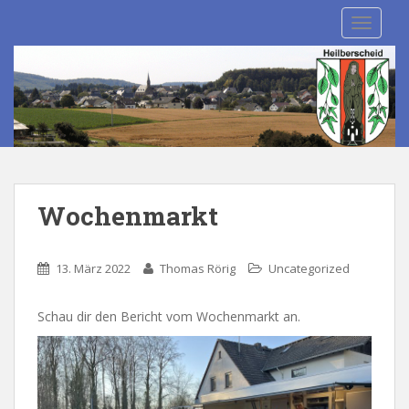
S
TOGGLE
k
i
p
t
o
m
a
i
n
Wochenmarkt
c
o
n
13. März 2022
Thomas Rörig
Uncategorized
t
e
Schau dir den Bericht vom Wochenmarkt an.
n
t