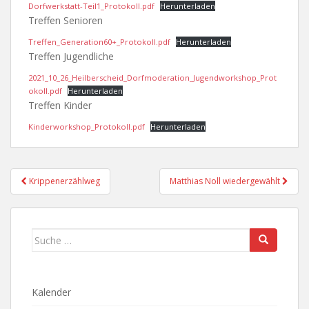
Dorfwerkstatt-Teil1_Protokoll.pdf
Herunterladen
Treffen Senioren
Treffen_Generation60+_Protokoll.pdf
Herunterladen
Treffen Jugendliche
2021_10_26_Heilberscheid_Dorfmoderation_Jugendworkshop_Prot
okoll.pdf
Herunterladen
Treffen Kinder
Kinderworkshop_Protokoll.pdf
Herunterladen
Beitragsnavigation
Krippenerzählweg
Matthias Noll wiedergewählt
Suche
nach:
Kalender