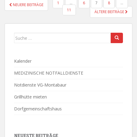
BEITRAGSNAVIGATION
1
…
6
7
8
…
NEUERE BEITRÄGE
11
ÄLTERE BEITRÄGE
Suche
nach:
Kalender
MEDIZINISCHE NOTFALLDIENSTE
Notdienste VG-Montabaur
Grillhütte mieten
Dorfgemeinschaftshaus
NEUESTE BEITRÄGE