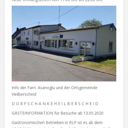
Info der Fam. Asanoglu und der Ortsgemeinde
Heilberscheid
D O R F S C H Ä N K E H E I L B E R S C H E I D
GÄSTEINFORMATION für Besuche ab 13.05.2020
Gastronomischen Betrieben in RLP ist es ab dem